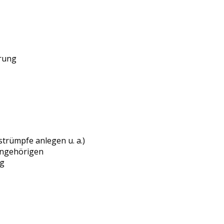
arung
rümpfe anlegen u. a.)
Angehörigen
ng