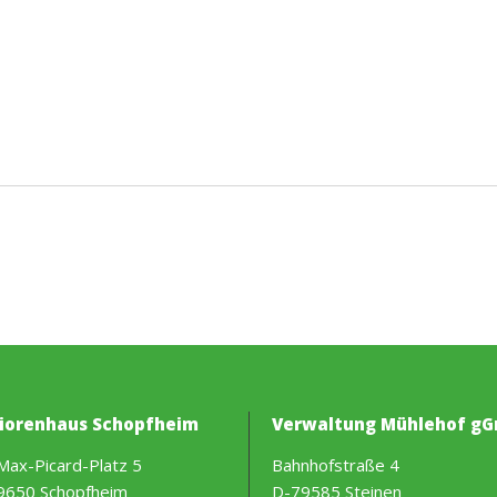
iorenhaus Schopfheim
Verwaltung Mühlehof g
Max-Picard-Platz 5
Bahnhofstraße 4
9650 Schopfheim
D-79585 Steinen