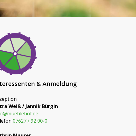
nteressenten & Anmeldung
zeption
tra Weiß / Jannik Bürgin
fo@muehlehof.de
lefon
07627 / 92 00-0
thrin Maurer