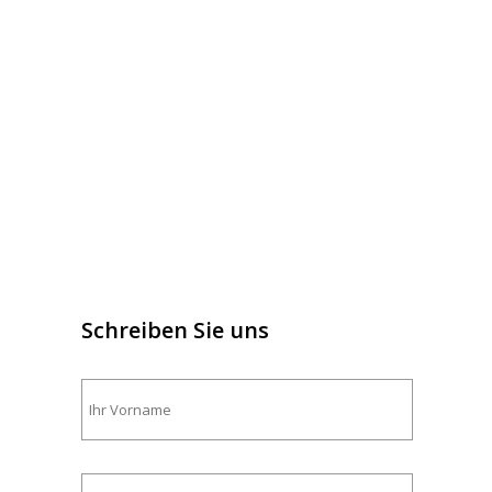
Schreiben Sie uns
Bitte
lasse
dieses
Feld
leer.